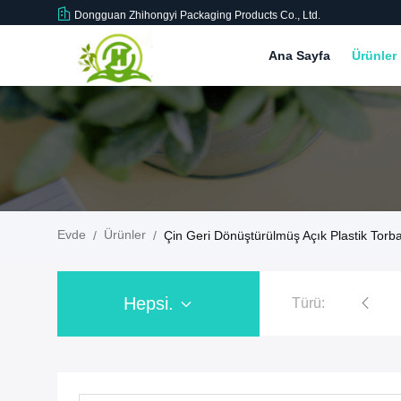
Dongguan Zhihongyi Packaging Products Co., Ltd.
Ana Sayfa
Ürünler
Evde
Ürünler
/
/
Çin Geri Dönüştürülmüş Açık Plastik Torba
Hepsi.
Türü:
Geri Dönüşümlü Plastik Fermuarlı Çantalar