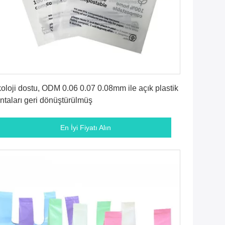
En İyi Fiyatı Alın
oloji dostu, ODM 0.06 0.07 0.08mm ile açık plastik
ntaları geri dönüştürülmüş
En İyi Fiyatı Alın