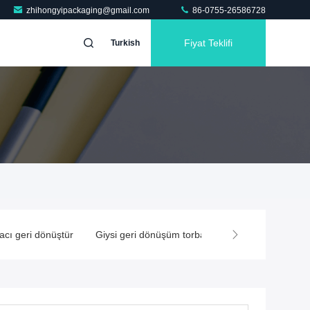
zhihongyipackaging@gmail.com
86-0755-26586728
Fiyat Teklifi
Turkish
acı geri dönüştür
Giysi geri dönüşüm torbası
Geri dönüştürülm