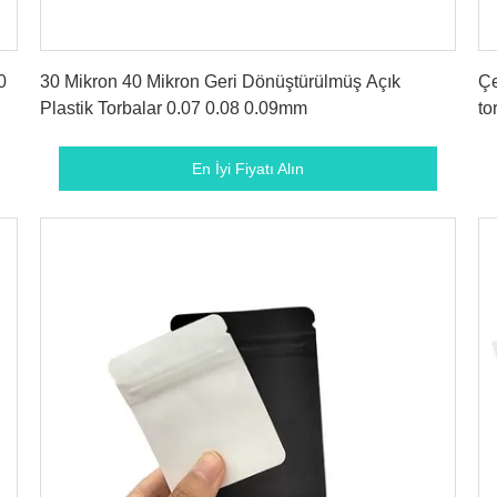
En İyi Fiyatı Alın
0
30 Mikron 40 Mikron Geri Dönüştürülmüş Açık
Çe
Plastik Torbalar 0.07 0.08 0.09mm
to
En İyi Fiyatı Alın