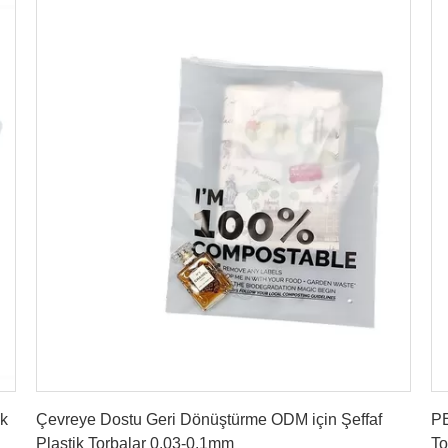
En İyi Fiyatı Alın
ik
Çevreye Dostu Geri Dönüştürme ODM için Şeffaf
PE
Plastik Torbalar 0.03-0.1mm
To