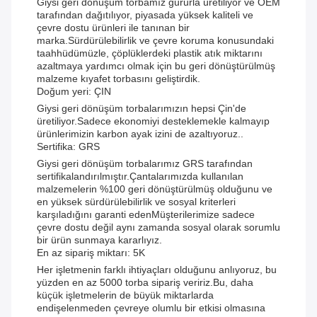
Giysi geri dönüşüm torbamız gururla üretiliyor ve OEM
tarafından dağıtılıyor, piyasada yüksek kaliteli ve
çevre dostu ürünleri ile tanınan bir
marka.Sürdürülebilirlik ve çevre koruma konusundaki
taahhüdümüzle, çöplüklerdeki plastik atık miktarını
azaltmaya yardımcı olmak için bu geri dönüştürülmüş
malzeme kıyafet torbasını geliştirdik.
Doğum yeri: ÇIN
Giysi geri dönüşüm torbalarımızın hepsi Çin'de
üretiliyor.Sadece ekonomiyi desteklemekle kalmayıp
ürünlerimizin karbon ayak izini de azaltıyoruz..
Sertifika: GRS
Giysi geri dönüşüm torbalarımız GRS tarafından
sertifikalandırılmıştır.Çantalarımızda kullanılan
malzemelerin %100 geri dönüştürülmüş olduğunu ve
en yüksek sürdürülebilirlik ve sosyal kriterleri
karşıladığını garanti edenMüşterilerimize sadece
çevre dostu değil aynı zamanda sosyal olarak sorumlu
bir ürün sunmaya kararlıyız.
En az sipariş miktarı: 5K
Her işletmenin farklı ihtiyaçları olduğunu anlıyoruz, bu
yüzden en az 5000 torba sipariş veririz.Bu, daha
küçük işletmelerin de büyük miktarlarda
endişelenmeden çevreye olumlu bir etkisi olmasına