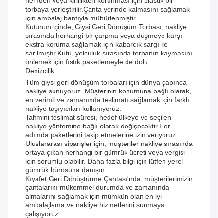
nemden veya kirlilikten korunması için plastik bir
torbaya yerleştirilir.Çanta yerinde kalmasını sağlamak
için ambalaj bantıyla mühürlenmiştir..
Kutunun içinde, Giysi Geri Dönüşüm Torbası, nakliye
sırasında herhangi bir çarpma veya düşmeye karşı
ekstra koruma sağlamak için kabarcık sargı ile
sarılmıştır.Kutu, yolculuk sırasında torbanın kaymasını
önlemek için fıstık paketlemeyle de dolu.
Denizcilik
Tüm giysi geri dönüşüm torbaları için dünya çapında
nakliye sunuyoruz. Müşterinin konumuna bağlı olarak,
en verimli ve zamanında teslimatı sağlamak için farklı
nakliye taşıyıcıları kullanıyoruz.
Tahmini teslimat süresi, hedef ülkeye ve seçilen
nakliye yöntemine bağlı olarak değişecektir.Her
adımda paketlerini takip etmelerine izin veriyoruz..
Uluslararası siparişler için, müşteriler nakliye sırasında
ortaya çıkan herhangi bir gümrük ücreti veya vergisi
için sorumlu olabilir. Daha fazla bilgi için lütfen yerel
gümrük bürosuna danışın.
Kıyafet Geri Dönüştürme Çantası'nda, müşterilerimizin
çantalarını mükemmel durumda ve zamanında
almalarını sağlamak için mümkün olan en iyi
ambalajlama ve nakliye hizmetlerini sunmaya
çalışıyoruz.