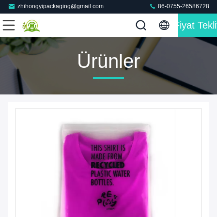
zhihongyipackaging@gmail.com
86-0755-26586728
Fiyat Tekli
Ürünler