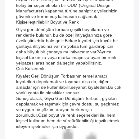
kolay bir seçenek olan bir ODM (Original Design
Manufacturer) kapanma türüne sahiptir.giysilerinizin
güvenli ve korunmuş kalmasını sağlamak.
Kişiselleştirilebilir Boyut ve Renk
Giysi geri dönüşüm torbası çeşitli boyutlarda ve
renklerde bulunur, bu da özel ihtiyaçlarınıza göre
özelleştirilebilir hale gelir.Birkaç kıyafet için küçük bir
çantaya ihtiyacınız var mı yoksa tüm gardırop için
daha büyük bir çantaya mı ihtiyacınız var?Ayrıca
kişisel tarzınıza veya marka imajınıza uyan bir renk
yelpazesi arasından da seçim yapabilirsiniz.
Çok Kullanımlı
Kıyafet Geri Dönüşüm Torbasının temel amacı
kıyafetleri depolamak ve taşımak olsa da, diğer
amaçlar için de kullanılabilir.seyahat kıyafetleri.Bu çok
yönlü çanta ile olasılıklar sonsuz.
Sonuç olarak, Giysi Geri Dönüşüm Torbası, giysileri
depolamak ve taşımak için çevre dostu, su geçirmez
ve uygun bir çözüm arayan herkes için
zorunludur.Özel boyut ve renk seçenekleri ile, hem
kişisel kullanım hem de sürdürülebilirliği teşvik etmek
isteyen işletmeler için uygundur.