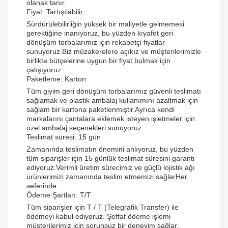
olanak tanır.
Fiyat: Tartışılabilir
Sürdürülebilirliğin yüksek bir maliyetle gelmemesi
gerektiğine inanıyoruz, bu yüzden kıyafet geri
dönüşüm torbalarımız için rekabetçi fiyatlar
sunuyoruz.Biz müzakerelere açıkız ve müşterilerimizle
birlikte bütçelerine uygun bir fiyat bulmak için
çalışıyoruz..
Paketleme: Karton
Tüm giyim geri dönüşüm torbalarımız güvenli teslimatı
sağlamak ve plastik ambalaj kullanımını azaltmak için
sağlam bir kartona paketlenmiştir.Ayrıca kendi
markalarını çantalara eklemek isteyen işletmeler için
özel ambalaj seçenekleri sunuyoruz..
Teslimat süresi: 15 gün
Zamanında teslimatın önemini anlıyoruz, bu yüzden
tüm siparişler için 15 günlük teslimat süresini garanti
ediyoruz.Verimli üretim sürecimiz ve güçlü lojistik ağı
ürünlerimizi zamanında teslim etmemizi sağlarHer
seferinde.
Ödeme Şartları: T/T
Tüm siparişler için T / T (Telegrafik Transfer) ile
ödemeyi kabul ediyoruz. Şeffaf ödeme işlemi
müşterilerimiz için sorunsuz bir deneyim sağlar.