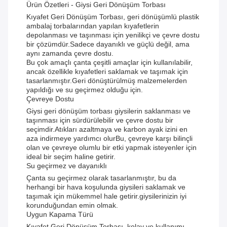
Ürün Özetleri - Giysi Geri Dönüşüm Torbası
Kıyafet Geri Dönüşüm Torbası, geri dönüşümlü plastik
ambalaj torbalarından yapılan kıyafetlerin
depolanması ve taşınması için yenilikçi ve çevre dostu
bir çözümdür.Sadece dayanıklı ve güçlü değil, ama
aynı zamanda çevre dostu.
Bu çok amaçlı çanta çeşitli amaçlar için kullanılabilir,
ancak özellikle kıyafetleri saklamak ve taşımak için
tasarlanmıştır.Geri dönüştürülmüş malzemelerden
yapıldığı ve su geçirmez olduğu için.
Çevreye Dostu
Giysi geri dönüşüm torbası giysilerin saklanması ve
taşınması için sürdürülebilir ve çevre dostu bir
seçimdir.Atıkları azaltmaya ve karbon ayak izini en
aza indirmeye yardımcı olurBu, çevreye karşı bilinçli
olan ve çevreye olumlu bir etki yapmak isteyenler için
ideal bir seçim haline getirir.
Su geçirmez ve dayanıklı
Çanta su geçirmez olarak tasarlanmıştır, bu da
herhangi bir hava koşulunda giysileri saklamak ve
taşımak için mükemmel hale getirir.giysilerinizin iyi
korunduğundan emin olmak.
Uygun Kapama Türü
Kıyafet Geri Dönüşüm Torbası, kolay ve kullanımı