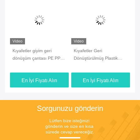
Video
Video
Vi
Kıyafetler giyim geri
Kıyafetler Geri
Ek
dönüşüm çantası PE PP
Dönüştürülmüş Plastik
dö
PO CP PPE ODM kapanışı
Ambalaj Torbaları 0.08
ge
ile
0.09 0.1mm ODM Su
kul
En İyi Fiyatı Alın
En İyi Fiyatı Alın
geçirmez
Sorgunuzu gönderin
Lütfen bize isteğinizi 
gönderin ve size en kısa 
sürede cevap vereceğiz.