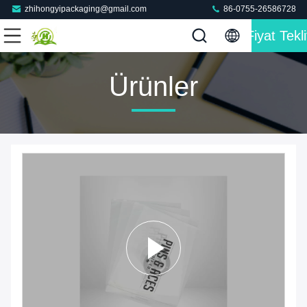
zhihongyipackaging@gmail.com
86-0755-26586728
Fiyat Tekli
Ürünler