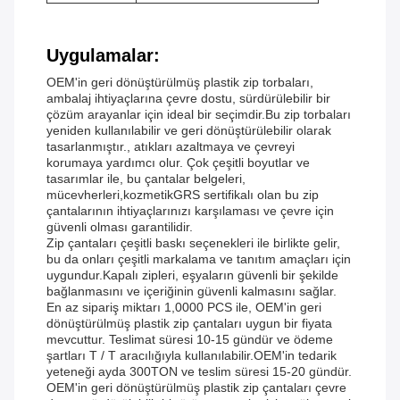
Uygulamalar:
OEM'in geri dönüştürülmüş plastik zip torbaları,
ambalaj ihtiyaçlarına çevre dostu, sürdürülebilir bir
çözüm arayanlar için ideal bir seçimdir.Bu zip torbaları
yeniden kullanılabilir ve geri dönüştürülebilir olarak
tasarlanmıştır., atıkları azaltmaya ve çevreyi
korumaya yardımcı olur. Çok çeşitli boyutlar ve
tasarımlar ile, bu çantalar belgeleri,
mücevherleri,kozmetikGRS sertifikalı olan bu zip
çantalarının ihtiyaçlarınızı karşılaması ve çevre için
güvenli olması garantilidir.
Zip çantaları çeşitli baskı seçenekleri ile birlikte gelir,
bu da onları çeşitli markalama ve tanıtım amaçları için
uygundur.Kapalı zipleri, eşyaların güvenli bir şekilde
bağlanmasını ve içeriğinin güvenli kalmasını sağlar.
En az sipariş miktarı 1,0000 PCS ile, OEM'in geri
dönüştürülmüş plastik zip çantaları uygun bir fiyata
mevcuttur. Teslimat süresi 10-15 gündür ve ödeme
şartları T / T aracılığıyla kullanılabilir.OEM'in tedarik
yeteneği ayda 300TON ve teslim süresi 15-20 gündür.
OEM'in geri dönüştürülmüş plastik zip çantaları çevre