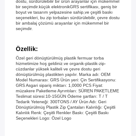
dostu, sürdürülebilir bir ürün arayanlar için mükemmel
bir seçimdir.küçük elektronikGRS sertifikası, geniş bir
boyut ve tasarım yelpazesine sahip,ve çeşitli baskı
seçenekleri, bu zip torbaları sürdürülebilir, çevre dostu
bir ambalaj çözümü arayanlar için mükemmel bir
seçimdir.
Özellik:
Özel geri dönüştürülmüş plastik fermuar torba
hizmetimize hoş geldiniz.ve organik-plastik-zip-
cüzdanlar yüksek kaliteli ve çevre dostu geri
dönüştürülmüş plastikten yapılır. Marka adı: OEM
Model Numarası: GRS Ürün yeri: Çin Sertifikasyonu:
GRS Asgari sipariş miktarı: 1,0000 PCS Fiyat:
müzakere Paketleme Ayrıntıları: SÜREN PAKETLEME
Teslimat süresi:10-15GÜN Ödeme şartları: T / T
Tedarik Yeteneği: 300TONS / AY Ürün Adı: Geri
Dönüştürülmüş Plastik Zip Çantaları Kalınlığı: Çeşitli
Kalınlık Renk: Çeşitli Renkler Baskı: Çeşitli Baskı
Seçenekleri Logo: Özel Logo