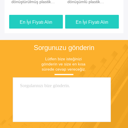
tik
dönüştürülmüş plastik
dönüşümlü plastik
dö
fermuar çantaları
depolama torbaları
to
dö
En İyi Fiyatı Alın
En İyi Fiyatı Alın
Sorgunuzu gönderin
Lütfen bize isteğinizi 
gönderin ve size en kısa 
sürede cevap vereceğiz.