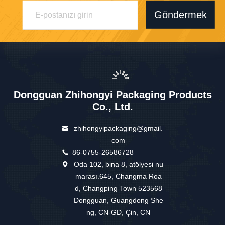
Göndermek
Dongguan Zhihongyi Packaging Products
Co., Ltd.
zhihongyipackaging@gmail.
com
86-0755-26586728
Oda 102, bina 8, atölyesi nu
marası.645, Changma Roa
d, Changping Town 523568
Dongguan, Guangdong She
ng, CN-GD, Çin, CN