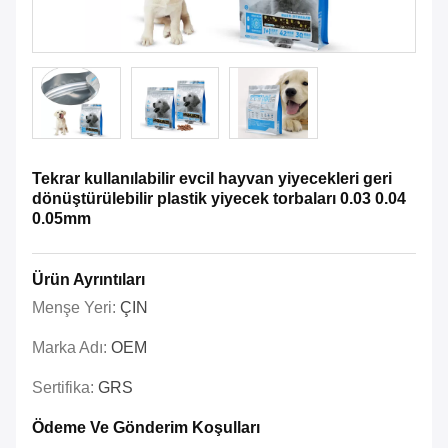
Tekrar kullanılabilir evcil hayvan yiyecekleri geri
dönüştürülebilir plastik yiyecek torbaları 0.03 0.04
0.05mm
Ürün Ayrıntıları
Menşe Yeri:
ÇIN
Marka Adı:
OEM
Sertifika:
GRS
Ödeme Ve Gönderim Koşulları