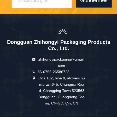
Göndermek
Dongguan Zhihongyi Packaging Products
Co., Ltd.
zhihongyipackaging@gmail.
com
86-0755-26586728
Oda 102, bina 8, atölyesi nu
marası.645, Changma Roa
d, Changping Town 523568
Dongguan, Guangdong She
ng, CN-GD, Çin, CN