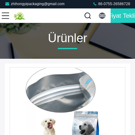
zhihongyipackaging@gmail.com
86-0755-26586728
Fiyat Tekli
Ürünler